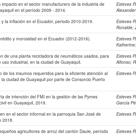
u impacto en el sector manufacturero de la industria de
Esteves P
ayaquil en el período 2009 - 2014.
Alexander
 y la inflación en el Ecuador, periodo 2010-2019.
Esteves P
Ronalde
;
crédito y morosidad en el Ecuador (2012-2016).
Esteves P
Katherine
ción de una planta recicladora de neumáticos usados, para
Esteves P
 uso industrial, en la ciudad de Guayaquil.
Alfonso
;
R
 de los insumos requeridos para la eficiente atención al
Esteves P
n la ciudad de Guayaquil por parte de Consorcio Puerto
arta de intención del FMI en la gestión de las Pymes
Esteves P
civil en Guayaquil, 2019.
García Pé
en en el sector informal en la parroquia San José de
Esteves P
o 2018.
pequeños agricultores de arroz del cantón Daule, período
Esteves P