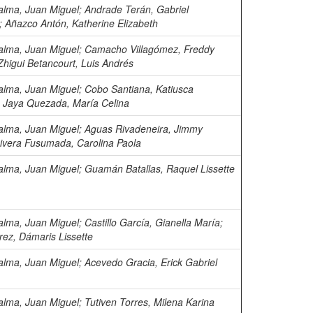
alma, Juan Miguel
;
Andrade Terán, Gabriel
;
Añazco Antón, Katherine Elizabeth
alma, Juan Miguel
;
Camacho Villagómez, Freddy
Zhigui Betancourt, Luis Andrés
alma, Juan Miguel
;
Cobo Santiana, Katiusca
;
Jaya Quezada, María Celina
alma, Juan Miguel
;
Aguas Rivadeneira, Jimmy
ivera Fusumada, Carolina Paola
alma, Juan Miguel
;
Guamán Batallas, Raquel Lissette
alma, Juan Miguel
;
Castillo García, Gianella María
;
rez, Dámaris Lissette
alma, Juan Miguel
;
Acevedo Gracia, Erick Gabriel
alma, Juan Miguel
;
Tutiven Torres, Milena Karina