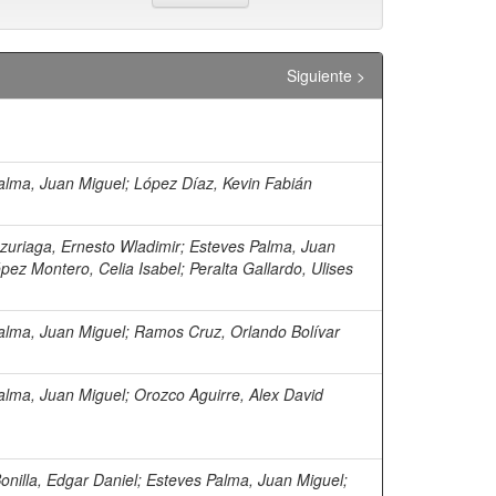
Siguiente >
alma, Juan Miguel
;
López Díaz, Kevin Fabián
zuriaga, Ernesto Wladimir
;
Esteves Palma, Juan
pez Montero, Celia Isabel
;
Peralta Gallardo, Ulises
alma, Juan Miguel
;
Ramos Cruz, Orlando Bolívar
alma, Juan Miguel
;
Orozco Aguirre, Alex David
onilla, Edgar Daniel
;
Esteves Palma, Juan Miguel
;