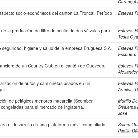
Caranqui 
l aspecto socio-económicos del cantón La Troncal. Período
Esteves P
d de la producción de filtro de aceite de dos válvulas para
Esteves P
Testa Oya
e seguridad, higiene y salud de la empresa Bruguesa S.A.
Esteves P
Escudero 
inanciero de un Country Club en el cantón de Quevedo.
Esteves P
Alexander
cialización de autos y camionetas usados en un
Esteves P
uil.
Armijos, 
rtación de pelágicos menores macarella (Scomber
Murillo De
) congeladas para el mercado de Inglaterra.
Sisalema 
Jose
ara el desarrollo de una plataforma móvil como aliado
Salem One
Padilla Dá