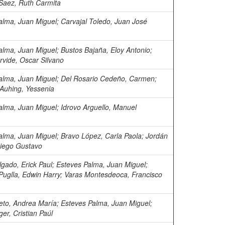
Saez, Ruth Carmita
alma, Juan Miguel
;
Carvajal Toledo, Juan José
alma, Juan Miguel
;
Bustos Bajaña, Eloy Antonio
;
rvide, Oscar Silvano
alma, Juan Miguel
;
Del Rosario Cedeño, Carmen
;
Auhing, Yessenia
alma, Juan Miguel
;
Idrovo Arguello, Manuel
alma, Juan Miguel
;
Bravo López, Carla Paola
;
Jordán
Diego Gustavo
lgado, Erick Paul
;
Esteves Palma, Juan Miguel
;
Puglla, Edwin Harry
;
Varas Montesdeoca, Francisco
to, Andrea María
;
Esteves Palma, Juan Miguel
;
ger, Cristian Paúl