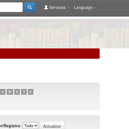
Servicios
Language
V
W
X
Y
Z
r/Registro: