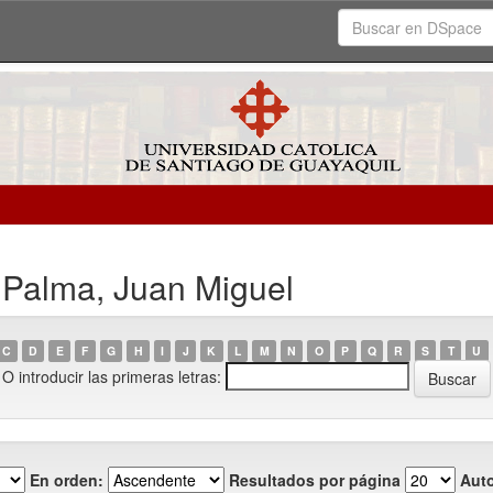
 Palma, Juan Miguel
C
D
E
F
G
H
I
J
K
L
M
N
O
P
Q
R
S
T
U
O introducir las primeras letras:
En orden:
Resultados por página
Auto