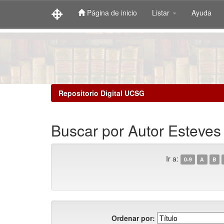
Página de inicio
Listar
Ayuda
Skip
navigation
Repositorio Digital UCSG
Buscar por Autor Esteves
Ir a:
0-9
A
B
Ordenar por: